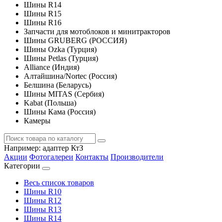
Шины R14
Шины R15
Шины R16
Запчасти для мотоблоков и минитракторов
Шины GRUBERG (РОССИЯ)
Шины Ozka (Турция)
Шины Petlas (Турция)
Alliance (Индия)
Алтайшина/Nortec (Россия)
Белшина (Беларусь)
Шины MITAS (Сербия)
Kabat (Польша)
Шины Кама (Россия)
Камеры
Например:
адаптер КтЗ
Акции
Фотогалереи
Контакты
Производители
Категории
Весь список товаров
Шины R10
Шины R12
Шины R13
Шины R14