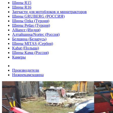
Шины R15
Шины R16
Запчасти для мотоблоков и минитракторов
Шины GRUBERG (РОССИЯ)
Шины Ozka (Турция)
Шины Petlas (Турция)
Alliance (Индия)
Алтайшина/Nortec (Россия)
Белшина (Беларусь)
Шины MITAS (Сербия)
Kabat (Польша)
Шины Кама (Россия)
Камеры
Производители
Нижнекамскшина