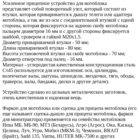
Усиленное прицепное устройство для мотоблока
представляет собой поворотный узел, который состоит из
втулки, которая приваривается к дышлу телеги или адаптера
мотоблока, а так же из оси с соединительной втулкой с одной
стороны, которая фиксируется на заднюю скобу мотоблока
пальцем диаметром 16 мм и с другой стороны фиксируется
шайбой, гровером и гайкой М20х1,5.
Диаметр привариваемой втулки - 50 мм;
Длина привариемоей втулки - 80 мм;
Высота установочной втулки на скобу мотоблока - 70 мм;
Диаметр отверстия под палец - 16 мм.
Материал - углеродистая качественная конструкционная сталь
Ст45 (используется для изготовления: оси, цилиндры,
коленчатые валы, шатуны, шпиндели, звездочки, тяги, ободы,
траверсы, валы, бандажи, диски и другие детали).
Устройство сделано из цельных металлических заготовок,
очень качественная и надежная вещь.
Фаркоп для мотоблока или сцепка для прицепа мотоблока (его
еще называют сцепка-дышло для прицепа мотоблока, фаркоп
для минитрактора) применяется на семейства мотоблоков
Нева МБ, МБ-90, МТЗ (Беларусь), Агро (Агрос), Ока, Каскад,
Целина, Луч, Угра, Мобил (МКМ-3), Чемпион, BRAIT
(Брайт), Sadd 135, Varma, HUTER MK-7500 и других