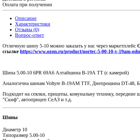
Оплата при получении
Описание
Характеристики
Отзывы (0)
Вопрос-ответ
Отличную шину 5-10 можно заказать у нас через маркетплейс
O
ссылке
https://www.ozon.ru/product/nortec-5-00-10-v-19am-odn
Шина 5.00-10 6PR 69A6 Алтайшина В-19А TT (с камерой)
Аналогична шинам Voltyre В-19АМ TTF, Днепрошина DT-48, Бе
Подходит на сеялки, прицепы, комунальну технику, передние 
"Скиф", автоприцеп СeАЗ и т.д.
Шины
Диаметр
10
Типоразмер
5.00-10