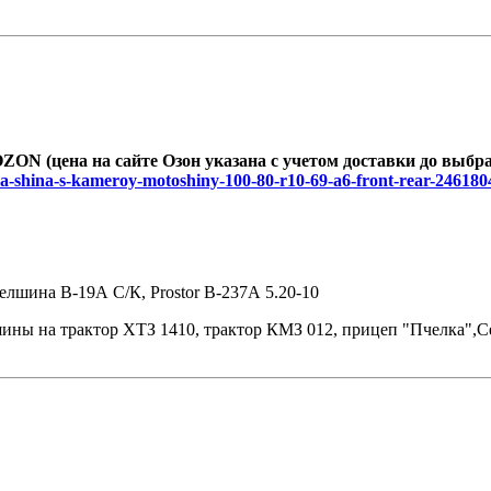
ZON (цена на сайте Озон указана с учетом доставки до выбр
a-shina-s-kameroy-motoshiny-100-80-r10-69-a6-front-rear-24618
лшина В-19А С/К, Prostor В-237А 5.20-10
шины на трактор ХТЗ 1410, трактор КМЗ 012, прицеп "Пчелка",