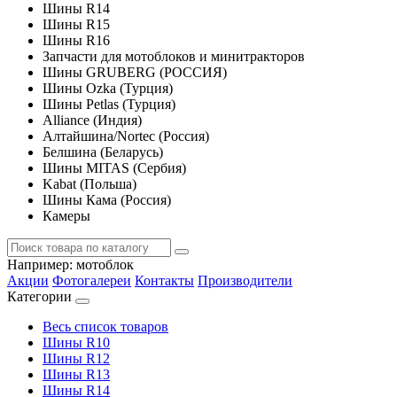
Шины R14
Шины R15
Шины R16
Запчасти для мотоблоков и минитракторов
Шины GRUBERG (РОССИЯ)
Шины Ozka (Турция)
Шины Petlas (Турция)
Alliance (Индия)
Алтайшина/Nortec (Россия)
Белшина (Беларусь)
Шины MITAS (Сербия)
Kabat (Польша)
Шины Кама (Россия)
Камеры
Например:
мотоблок
Акции
Фотогалереи
Контакты
Производители
Категории
Весь список товаров
Шины R10
Шины R12
Шины R13
Шины R14