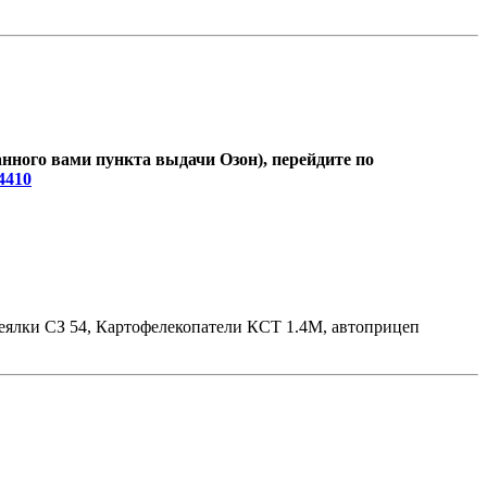
анного вами пункта выдачи Озон), перейдите по
04410
Сеялки СЗ 54, Картофелекопатели КСТ 1.4М, автоприцеп