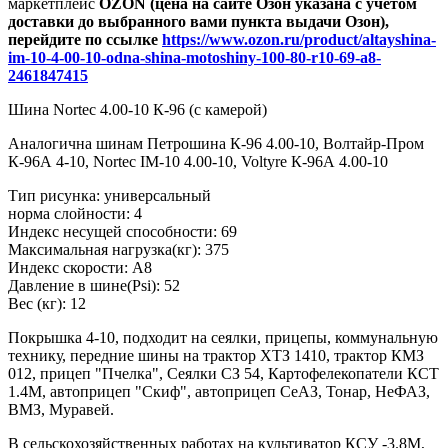
маркетплейс
OZON (цена на сайте Озон указана с учетом
доставки до выбранного вами пункта выдачи Озон),
перейдите по ссылке
https://www.ozon.ru/product/altayshina-
im-10-4-00-10-odna-shina-motoshiny-100-80-r10-69-a8-
2461847415
Шина Nortec 4.00-10 К-96 (с камерой)
Аналогична шинам Петрошина К-96 4.00-10, Волтайр-Пром
К-96А 4-10, Nortec IM-10 4.00-10, Voltyre К-96А 4.00-10
Тип рисунка: универсальный
норма слойности: 4
Индекс несущей способности: 69
Максимальная нагрузка(кг): 375
Индекс скорости: A8
Давление в шине(Psi): 52
Вес (кг): 12
Покрышка 4-10, подходит на сеялки, прицепы, коммунальную
технику, передние шины на трактор ХТЗ 1410, трактор КМЗ
012, прицеп "Пчелка", Сеялки СЗ 54, Картофелекопатели КСТ
1.4М, автоприцеп "Скиф", автоприцеп СeАЗ, Тонар, НеФАЗ,
ВМЗ, Муравей.
В сельскохозяйственных работах на культиватор КСУ -3.8М,