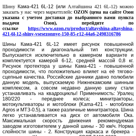
Шину
Кама-421 6L-12 (или
Алтайшина 421 6L-12) можно
заказать у нас через маркетплейс
OZON (цена на сайте Озон
указана с учетом доставки до выбранного вами пункта
выдачи Озон), перейдите по
ссылке
https://www.ozon.ru/product/altayshina-altayshina-
421-6l-12-shiny-vsesezonnye-150-85-r12-44a6-2498316786
Шины Кама-421 6L-12
имеет рисунок повышенной
проходимости и диагональный тип конструкции.
Выпускается исключительно в камерном варианте и
комплектуется камерой 6-12, средней массой 0,8 кг.
Рисунок протектора у шины Кама-421 - повышенной
проходимости, что положительно влияет на её тягово-
сцепные качества. Российские дачники давно полюбили
данную модель, выпускаемую Нижнекамским шинным
комплексом, а совсем недавно данную шину стали
устанавливать на квадроциклы!
Применимость: Уралец
180/220 - переднее колеса; минитракторы,
мотокультиваторы и мотоблоки (Kama-421 - мотоблоки
Agros и МТЗ-0.5), а также различные минитрактора. Шина
легко устанавливается на диск от автомобиля Ока.
Максимальная скорость движения рекомендуемая
заводом изготовителем у данной шины - 30 км/ч. Норма
слойности шины - 2. Конструкция каркаса и брекера -