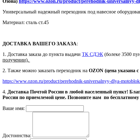
Озона)
https://www.ozon.ru/product/perehodnik-universalnyy-
Универсальный надежный переходник под навесное оборудован
Материал: сталь ст.45
ДОСТАВКА ВАШЕГО ЗАКАЗА
:
1. Доставка заказа до пункта выдачи
ТК СДЭК
(болеке 3500 пун
получении).
2. Также можно заказать переходник на
OZON (цена указана с
https://www.ozon.ru/product/perehodnik-universalnyy-dlya-motobl
4.
Доставка Почтой России в любой населенный пункт! Благ
России по приемлемой цене. Позвоните нам по бесплатном
Ваше имя:
Достоинства: