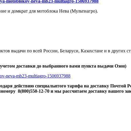
dlya-motoblokov-neva-mb23-multiagro-1506937988
ие и домкрат для мотоблока Нева (Мультиагро).
ктов выдачи по всей России, Беларуси, Казахстане и в других с
 учетом доставки до выбранного вами пункта выдачи Озон)
okov-neva-mb23-multiagro-1506937988
одаря действию специальнтого тарифа на доставку Почтой Р
у номеру
8(800)550-12-70​
и мы рассчитаем доставку вашего за