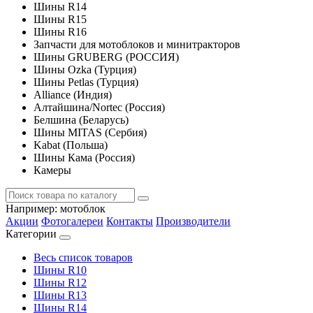
Шины R14
Шины R15
Шины R16
Запчасти для мотоблоков и минитракторов
Шины GRUBERG (РОССИЯ)
Шины Ozka (Турция)
Шины Petlas (Турция)
Alliance (Индия)
Алтайшина/Nortec (Россия)
Белшина (Беларусь)
Шины MITAS (Сербия)
Kabat (Польша)
Шины Кама (Россия)
Камеры
Например:
мотоблок
Акции
Фотогалереи
Контакты
Производители
Категории
Весь список товаров
Шины R10
Шины R12
Шины R13
Шины R14