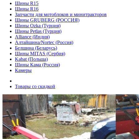
Шины R15
Шины R16
Запчасти для мотоблоков и минитракторов
Шины GRUBERG (РОССИЯ)
Шины Ozka (Турция)
Шины Petlas (Турция)
Alliance (Индия)
Алтайшина/Nortec (Россия)
Белшина (Беларусь)
Шины MITAS (Сербия)
Kabat (Польша)
Шины Кама (Россия)
Камеры
Товары со скидкой